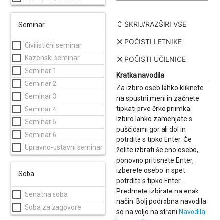
unfold_more
SKRIJ/RAZŠIRI VSE
Seminar
clear
POČISTI LETNIKE
Civilistični seminar
Kazenski seminar
clear
POČISTI UČILNICE
Seminar 1
Kratka navodila
Seminar 2
Za izbiro oseb lahko kliknete
Seminar 3
na spustni meni in začnete
tipkati prve črke priimka.
Seminar 4
Izbiro lahko zamenjate s
Seminar 5
puščicami gor ali dol in
Seminar 6
potrdite s tipko Enter. Če
Upravno-ustavni seminar
želite izbrati še eno osebo,
ponovno pritisnete Enter,
izberete osebo in spet
Soba
potrdite s tipko Enter.
Predmete izbirate na enak
Senatna soba
način. Bolj podrobna navodila
Soba za zagovore
so na voljo na strani
Navodila