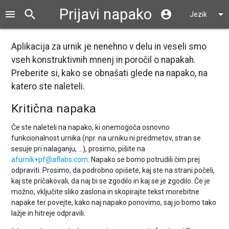
Prijavi napako
search
close
menu
account_circle
arrow_drop_down
Jezik
Aplikacija za urnik je nenehno v delu in veseli smo
vseh konstruktivnih mnenj in poročil o napakah.
Preberite si, kako se obnašati glede na napako, na
katero ste naleteli.
Kritična napaka
Če ste naleteli na napako, ki onemogoča osnovno
funkcionalnost urnika (npr. na urniku ni predmetov, stran se
sesuje pri nalaganju, …), prosimo, pišite na
afurnik+pf@aflabs.com
. Napako se bomo potrudili čim prej
odpraviti. Prosimo, da podrobno opišete, kaj ste na strani počeli,
kaj ste pričakovali, da naj bi se zgodilo in kaj se je zgodilo. Če je
možno, vključite sliko zaslona in skopirajte tekst morebitne
napake ter povejte, kako naj napako ponovimo, saj jo bomo tako
lažje in hitreje odpravili.