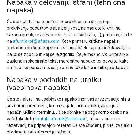
Napaka v delovanju strani (tehnična
napaka)
Če ste naleteli na tehnično nepravilnost na strani (npr.
prekrivanje podatkov, slaba berljivost, ne morete klikniti na
kakšen gumb, rezervacije se narobe sortirajo, …), prosimo, pišite
na
afurnik+pf@aflabs.com
. Kot v primeru kritične napake,
podrobno opišete, kaj ste na strani počeli, kaj ste pričakovali, da
naj bi se zgodilo in kaj se je zgodilo. Če je možno, vključite sliko
zaslona in skopirajte tekst morebitne napake ter povejte, kako
naj napako ponovimo, saj jo bomo tako lažje in hitreje odpravili.
Napaka v podatkih na urniku
(vsebinska napaka)
Če ste naleteli na vsebinsko napako (npr. vaše rezervacije ni na
seznamu, predmeta, ki ga izvajate, ni na urniku, ali pa je v
napačni učilnici/terminu, …) se obrnite na odgovorno osebo na
vaši fakulteti (
kontakt.afurnik@aflabs.si
), ali pa, v primeru
rezervacij, na pripadajoči referat. Če ste študent, pišite izvajalcu
predmeta, pri katerem je težava.